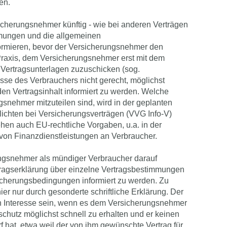
den.
cherungsnehmer künftig - wie bei anderen Verträgen
mmungen und die allgemeinen
rmieren, bevor der Versicherungsnehmer den
 Praxis, dem Versicherungsnehmer erst mit dem
Vertragsunterlagen zuzuschicken (sog.
sse des Verbrauchers nicht gerecht, möglichst
den Vertragsinhalt informiert zu werden. Welche
snehmer mitzuteilen sind, wird in der geplanten
lichten bei Versicherungsverträgen (VVG Info-V)
ehen auch EU-rechtliche Vorgaben, u.a. in der
 von Finanzdienstleistungen an Verbraucher.
ungsnehmer als mündiger Verbraucher darauf
tragserklärung über einzelne Vertragsbestimmungen
icherungsbedingungen informiert zu werden. Zu
er nur durch gesonderte schriftliche Erklärung. Der
n Interesse sein, wenn es dem Versicherungsnehmer
chutz möglichst schnell zu erhalten und er keinen
 hat, etwa weil der von ihm gewünschte Vertrag für